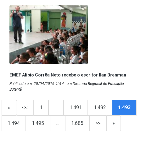
EMEF Alípio Corrêa Neto recebe o escritor Ilan Brenman
Publicado em: 20/04/2016 9h14 - em Diretoria Regional de Educação
Butantã
«
<<
1
…
1.491
1.492
1.493
1.494
1.495
…
1.685
>>
»