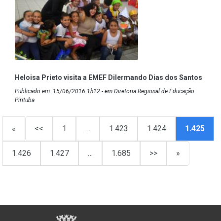
Heloisa Prieto visita a EMEF Dilermando Dias dos Santos
Publicado em: 15/06/2016 1h12 - em Diretoria Regional de Educação
Pirituba
«
<<
1
…
1.423
1.424
1.425
1.426
1.427
…
1.685
>>
»