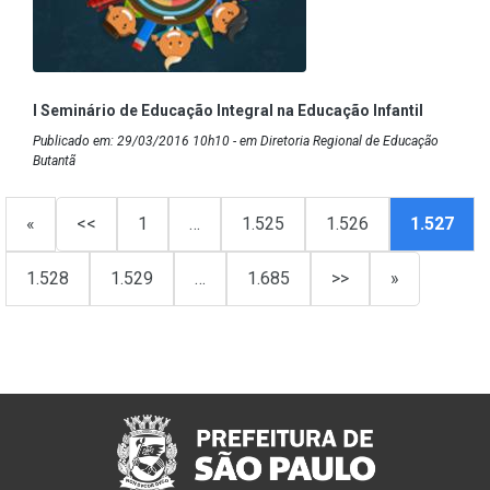
I Seminário de Educação Integral na Educação Infantil
Publicado em: 29/03/2016 10h10 - em Diretoria Regional de Educação
Butantã
«
<<
1
…
1.525
1.526
1.527
1.528
1.529
…
1.685
>>
»