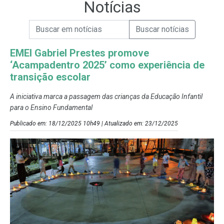
Notícias
Campo de Busca de informações
Enviar a Busca de Notícias
Campo de Busca de Notícias
EMEI Gabriel Prestes promove
‘Acampadentro 2025’ como experiência de
transição escolar
A iniciativa marca a passagem das crianças da Educação Infantil
para o Ensino Fundamental
Publicado em: 18/12/2025 10h49 | Atualizado em: 23/12/2025