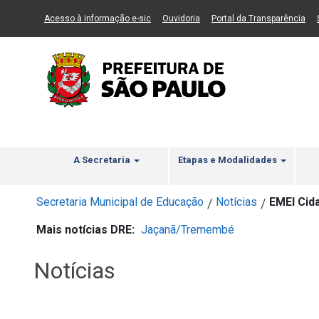
Ir ao Conteúdo
1
Ir para menu principal
2
Ir para busca
3
(Link para um novo sítio)
(Link para um novo sítio)
(Li
Acesso à informação e-sic
Ouvidoria
Portal da Transparência
A Secretaria
Etapas e Modalidades
Secretaria Municipal de Educação
Notícias
EMEI Cid
/
/
Mais notícias DRE:
Jaçanã/Tremembé
Notícias