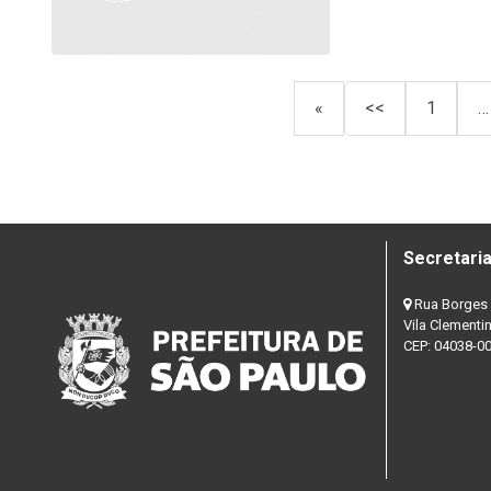
«
<<
1
…
Secretaria
Rua Borges 
Vila Clementi
CEP: 04038-0