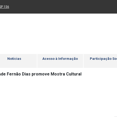
Ir para rodapé
4
Acessibilidade
5
nk para um novo sítio)
(Link para um novo sítio)
SP 156
Notícias
Acesso à Informação
Participação So
ade Fernão Dias promove Mostra Cultural