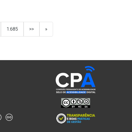
1.685
>>
»