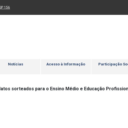
Ir para rodapé
4
Acessibilidade
5
nk para um novo sítio)
(Link para um novo sítio)
SP 156
Notícias
Acesso à Informação
Participação So
idatos sorteados para o Ensino Médio e Educação Profission