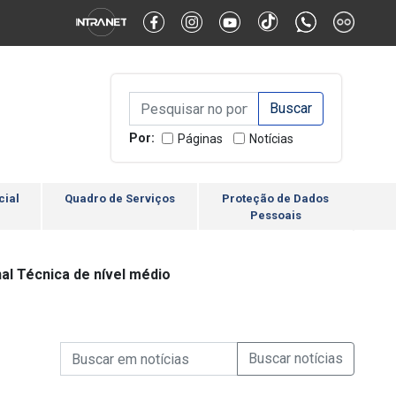
Alternar Alto Contraste
Alternar Tamanho da Fonte
Campo de Busca de inform
Campo de Busca de informações
Enviar a Busca
Por:
Páginas
Notícias
cial
Quadro de Serviços
Proteção de Dados
Pessoais
al Técnica de nível médio
Campo de Busca de informações
Enviar a Busca de Notícia
Campo de Busca de Notícias