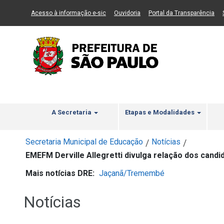
Ir ao Conteúdo
1
Ir para menu principal
2
Ir para busca
3
(Link para um novo sítio)
(Link para um novo sítio)
(Li
Acesso à informação e-sic
Ouvidoria
Portal da Transparência
A Secretaria
Etapas e Modalidades
Secretaria Municipal de Educação
Notícias
/
/
EMEFM Derville Allegretti divulga relação dos cand
Mais notícias DRE:
Jaçanã/Tremembé
Notícias