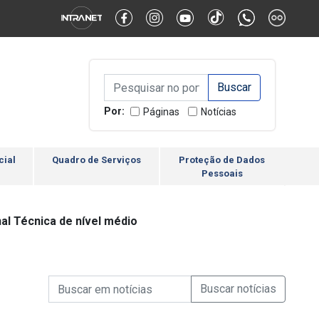
Alternar Alto Contraste
Alternar Tamanho da Fonte
Campo de Busca de inform
Campo de Busca de informações
Enviar a Busca
Por:
Páginas
Notícias
cial
Quadro de Serviços
Proteção de Dados
Pessoais
al Técnica de nível médio
Campo de Busca de informações
Enviar a Busca de Notícia
Campo de Busca de Notícias