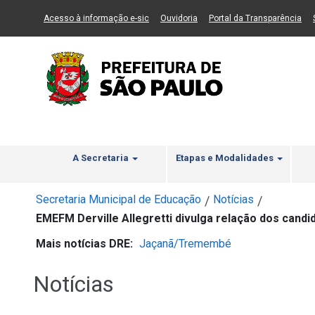
Ir ao Conteúdo
1
Ir para menu principal
2
Ir para busca
3
(Link para um novo sítio)
(Link para um novo sítio)
(Li
Acesso à informação e-sic
Ouvidoria
Portal da Transparência
A Secretaria
Etapas e Modalidades
Secretaria Municipal de Educação
Notícias
/
/
EMEFM Derville Allegretti divulga relação dos cand
Mais notícias DRE:
Jaçanã/Tremembé
Notícias