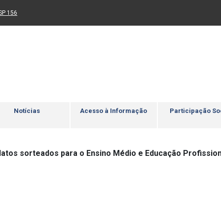
Ir para rodapé
4
Acessibilidade
5
nk para um novo sítio)
(Link para um novo sítio)
SP 156
Notícias
Acesso à Informação
Participação So
idatos sorteados para o Ensino Médio e Educação Profission