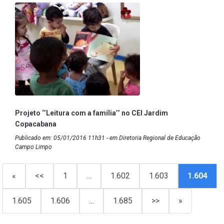
Projeto ‘’Leitura com a família’’ no CEI Jardim
Copacabana
Publicado em: 05/01/2016 11h31 - em Diretoria Regional de Educação
Campo Limpo
«
<<
1
…
1.602
1.603
1.604
1.605
1.606
…
1.685
>>
»