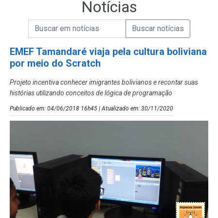
Notícias
Campo de Busca de informações
Enviar a Busca de Notícias
Campo de Busca de Notícias
EMEF Tamandaré viaja pela cultura boliviana
por meio do Scratch
Projeto incentiva conhecer imigrantes bolivianos e recontar suas
histórias utilizando conceitos de lógica de programação
Publicado em: 04/06/2018 16h45 | Atualizado em: 30/11/2020