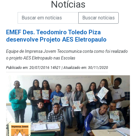
Notícias
Campo de Busca de informações
Enviar a Busca de Notícias
Campo de Busca de Notícias
EMEF Des. Teodomiro Toledo Piza
desenvolve Projeto AES Eletropaulo
Equipe de Imprensa Jovem Teocomunica conta como foi realizado
o projeto AES Eletropaulo nas Escolas
Publicado em: 20/07/2016 14h21 | Atualizado em: 30/11/2020