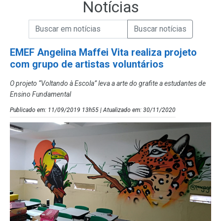
Notícias
Campo de Busca de informações
Enviar a Busca de Notícias
Campo de Busca de Notícias
EMEF Angelina Maffei Vita realiza projeto
com grupo de artistas voluntários
O projeto “Voltando à Escola” leva a arte do grafite a estudantes de
Ensino Fundamental
Publicado em: 11/09/2019 13h55 | Atualizado em: 30/11/2020