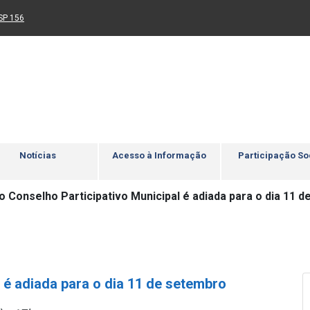
Ir para rodapé
4
Acessibilidade
5
nk para um novo sítio)
(Link para um novo sítio)
SP 156
Notícias
Acesso à Informação
Participação So
o Conselho Participativo Municipal é adiada para o dia 11 
l é adiada para o dia 11 de setembro