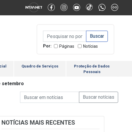
Alternar Alto Contraste
Alternar Tamanho da Fonte
Campo de Busca de inform
Campo de Busca de informações
Enviar a Busca
Por:
Páginas
Notícias
cial
Quadro de Serviços
Proteção de Dados
Pessoais
de setembro
Campo de Busca de informações
Enviar a Busca de Notícia
Campo de Busca de Notícias
NOTÍCIAS MAIS RECENTES