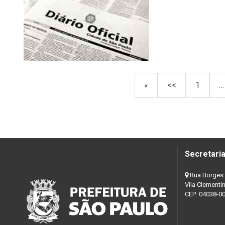
«
<<
1
…
Secretaria
Rua Borges 
Vila Clementi
CEP: 04038-0