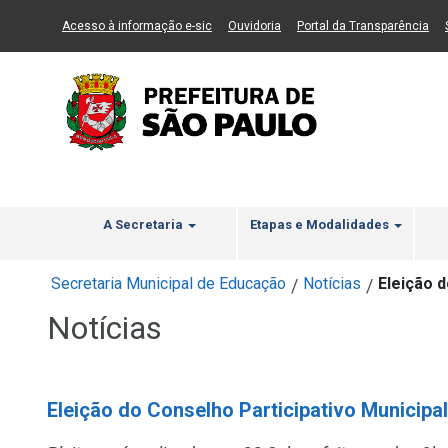
Ir ao Conteúdo
1
Ir para menu principal
2
Ir para busca
3
(Link para um novo sítio)
(Link para um novo sítio)
(Li
Acesso à informação e-sic
Ouvidoria
Portal da Transparência
A Secretaria
Etapas e Modalidades
Secretaria Municipal de Educação
Notícias
Eleição d
/
/
Notícias
Eleição do Conselho Participativo Municipa