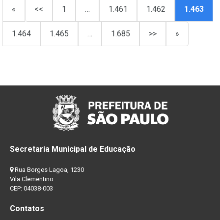
«
<<
1
…
1.461
1.462
1.463
1.464
1.465
…
1.685
>>
»
Secretaria Municipal de Educação
Rua Borges Lagoa, 1230
Vila Clementino
CEP: 04038-003
Contatos