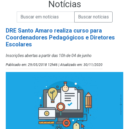
Notícias
Campo de Busca de informações
Enviar a Busca de Notícias
Campo de Busca de Notícias
DRE Santo Amaro realiza curso para
Coordenadores Pedagógicos e Diretores
Escolares
Inscrições abertas a partir das 10h de 04 de junho
Publicado em: 29/05/2018 12h46 | Atualizado em: 30/11/2020