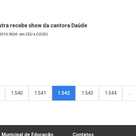
utra recebe show da cantora Daúde
/2016 9h34 - em CEU e COCEU
1.540
1.541
1.542
1.543
1.544
…
 Municipal de Educação
Contatos