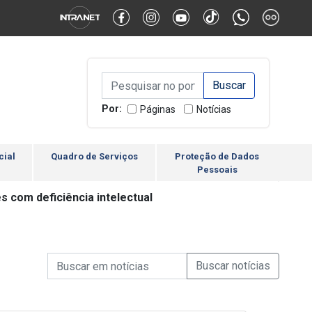
Alternar Alto Contraste
Alternar Tamanho da Fonte
Campo de Busca de inform
Campo de Busca de informações
Enviar a Busca
Por:
Páginas
Notícias
cial
Quadro de Serviços
Proteção de Dados
Pessoais
com deficiência intelectual
Campo de Busca de informações
Enviar a Busca de Notícia
Campo de Busca de Notícias