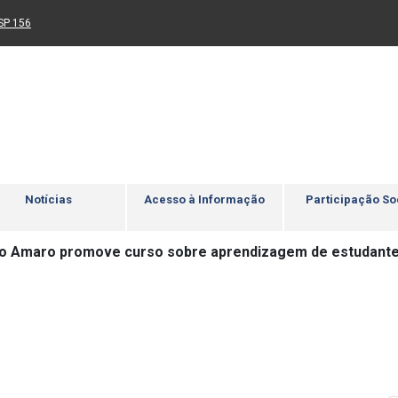
Ir para rodapé
4
Acessibilidade
5
nk para um novo sítio)
(Link para um novo sítio)
SP 156
Notícias
Acesso à Informação
Participação So
o Amaro promove curso sobre aprendizagem de estudantes 