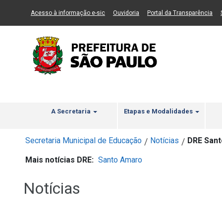
Ir ao Conteúdo
1
Ir para menu principal
2
Ir para busca
3
(Link para um novo sítio)
(Link para um novo sítio)
(Li
Acesso à informação e-sic
Ouvidoria
Portal da Transparência
A Secretaria
Etapas e Modalidades
Secretaria Municipal de Educação
Notícias
DRE Sant
/
/
Mais notícias DRE:
Santo Amaro
Notícias