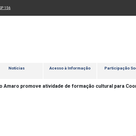
Ir para rodapé
4
Acessibilidade
5
nk para um novo sítio)
(Link para um novo sítio)
SP 156
Notícias
Acesso à Informação
Participação So
o Amaro promove atividade de formação cultural para Co