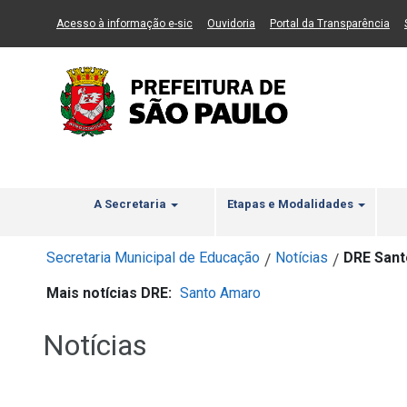
Ir ao Conteúdo
1
Ir para menu principal
2
Ir para busca
3
(Link para um novo sítio)
(Link para um novo sítio)
(Li
Acesso à informação e-sic
Ouvidoria
Portal da Transparência
A Secretaria
Etapas e Modalidades
Secretaria Municipal de Educação
Notícias
DRE Sant
/
/
Mais notícias DRE:
Santo Amaro
Notícias