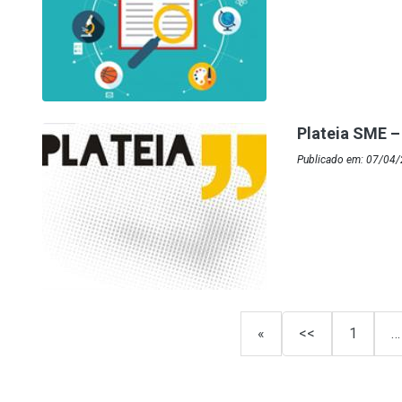
Plateia SME – 
Publicado em: 07/04
«
<<
1
…