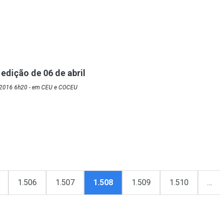
edição de 06 de abril
/2016 6h20 - em CEU e COCEU
1.506
1.507
1.508
1.509
1.510
…