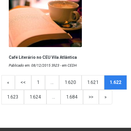
Café Literário no CEU Vila Atlântica
Publicado em: 08/12/2015 3h23 - em CEDH
«
<<
1
…
1.620
1.621
1.622
1.623
1.624
…
1.684
>>
»