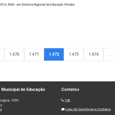
016 3h46 - em Diretoria Regional de Educação Pirituba
1.470
1.471
1.472
1.473
1.474
…
 Municipal de Educação
Contatos
Lagoa, 1230
156
no
Lista de Servidores e Contatos
03