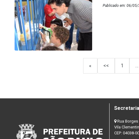
Publicado em: 06/05/2
«
<<
1
…
Secretaria
Rua Borges 
Vila Clementi
CEP: 04038-0