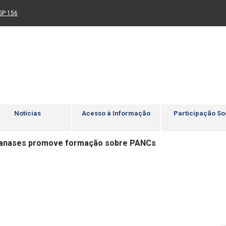
Ir para rodapé
4
Acessibilidade
5
nk para um novo sítio)
(Link para um novo sítio)
SP 156
Notícias
Acesso à Informação
Participação So
ianases promove formação sobre PANCs