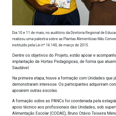
Dia 10 e 11 de maio, no auditório da Diretoria Regional de Edu
realizou uma palestra sobre as Plantas Alimentícias Não Conve
instituído pela Lei nº 16.140, de março de 2015.
Dentre os objetivos do Projeto, estão apoiar e acompan
implantação de Hortas Pedagógicas, de forma que atue
Saudável.
Na primeira etapa, houve a formação com Unidades que já
demonstraram interesse. Os participantes adquiriram co
apoiarem outras escolas.
A formação sobre as PANCs foi coordenada pela estagiári
apoio técnico aos profissionais das Unidades, sob sup
Alimentação Escolar (CODAE), Bruno Otávio Teixeira Men