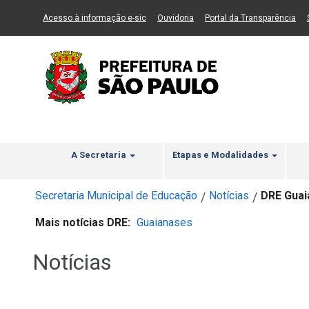
Ir ao Conteúdo
1
Ir para menu principal
2
Ir para busca
3
(Link para um novo sítio)
(Link para um novo sítio)
(Li
Acesso à informação e-sic
Ouvidoria
Portal da Transparência
A Secretaria
Etapas e Modalidades
Secretaria Municipal de Educação
Notícias
DRE Gua
/
/
Mais notícias DRE:
Guaianases
Notícias