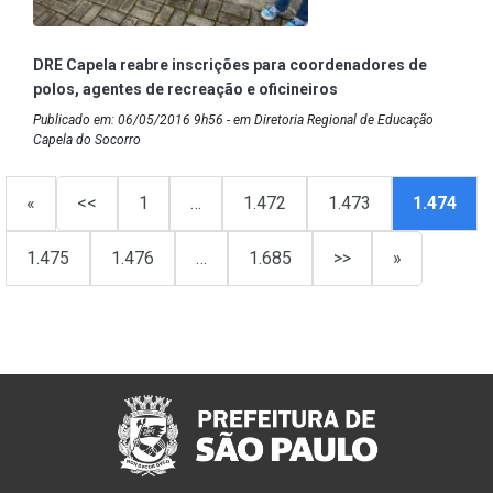
DRE Capela reabre inscrições para coordenadores de
polos, agentes de recreação e oficineiros
Publicado em: 06/05/2016 9h56 - em Diretoria Regional de Educação
Capela do Socorro
«
<<
1
…
1.472
1.473
1.474
1.475
1.476
…
1.685
>>
»