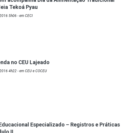
deia Tekoá Pyau
2016 5h06 - em CECI
enda no CEU Lajeado
/2016 4h22 - em CEU e COCEU
ducacional Especializado – Registros e Práticas
ulo II