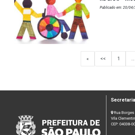
Publicado em: 20/04/
«
<<
1
…
Secretaria
Rua Borges 
Vila Clementi
CEP: 04038-0