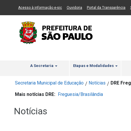
Ir ao Conteúdo
1
Ir para menu principal
2
Ir para busca
3
(Link para um novo sítio)
(Link para um novo sítio)
(Li
Acesso à informação e-sic
Ouvidoria
Portal da Transparência
A Secretaria
Etapas e Modalidades
Secretaria Municipal de Educação
Notícias
DRE Freg
/
/
Mais notícias DRE:
Freguesia/Brasilândia
Notícias