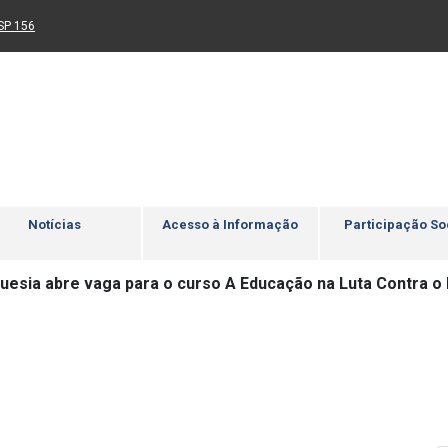
Ir para rodapé
4
Acessibilidade
5
nk para um novo sítio)
(Link para um novo sítio)
SP 156
Notícias
Acesso à Informação
Participação So
uesia abre vaga para o curso A Educação na Luta Contra o