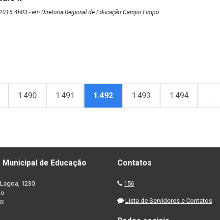
2016 4h03 - em Diretoria Regional de Educação Campo Limpo
1.490
1.491
1.492
1.493
1.494
…
 Municipal de Educação
Contatos
Lagoa, 1230
156
no
Lista de Servidores e Contatos
03