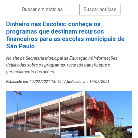
Campo de Busca de informações
Enviar a Busca de Notícias
Campo de Busca de Notícias
Dinheiro nas Escolas: conheça os
programas que destinam recursos
financeiros para as escolas municipais de
São Paulo
No site da Secretaria Municipal de Educação há informações
detalhadas sobre os programas, recursos transferidos e
gerenciamento das ações
Publicado em: 17/02/2021 13h42 | Atualizado em: 17/02/2021