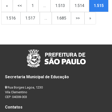
«
<<
1
…
1.513
1.514
1.515
1.516
1.517
…
1.685
>>
»
Secretaria Municipal de Educação
Rua Borges Lagoa, 1230
Vila Clementino
CEP: 04038-003
Contatos