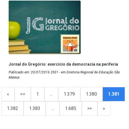
Jornal do Gregório: exercício da democracia na periferia
Publicado em: 20/07/2016 2h31 - em Diretoria Regional de Educação São
Mateus
«
<<
1
…
1.379
1.380
1.381
1.382
1.383
…
1.685
>>
»