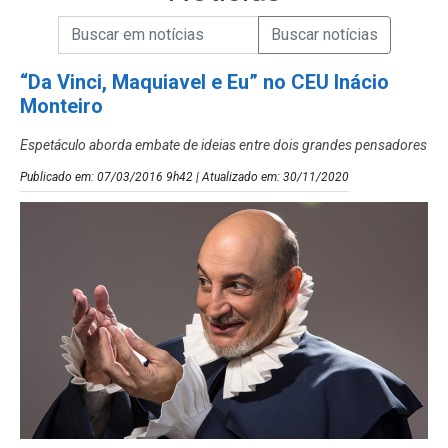
Campo de Busca de informações
Enviar a Busca de Notícias
Campo de Busca de Notícias
“Da Vinci, Maquiavel e Eu” no CEU Inácio
Monteiro
Espetáculo aborda embate de ideias entre dois grandes pensadores
Publicado em: 07/03/2016 9h42 | Atualizado em: 30/11/2020