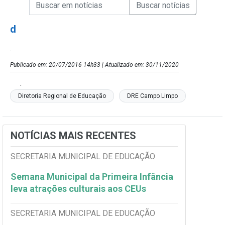
Campo de Busca de informações
Enviar a Busca de Notícias
Campo de Busca de Notícias
d
.
Publicado em: 20/07/2016 14h33 | Atualizado em: 30/11/2020
.
Diretoria Regional de Educação
DRE Campo Limpo
NOTÍCIAS MAIS RECENTES
SECRETARIA MUNICIPAL DE EDUCAÇÃO
Semana Municipal da Primeira Infância
leva atrações culturais aos CEUs
SECRETARIA MUNICIPAL DE EDUCAÇÃO