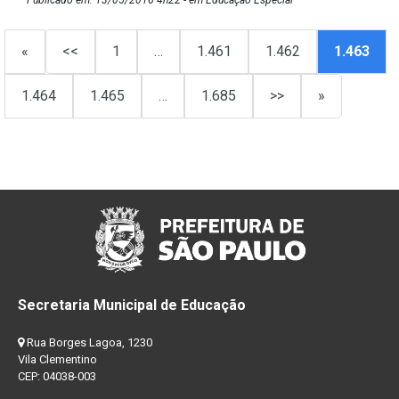
«
<<
1
…
1.461
1.462
1.463
1.464
1.465
…
1.685
>>
»
Secretaria Municipal de Educação
Rua Borges Lagoa, 1230
Vila Clementino
CEP: 04038-003