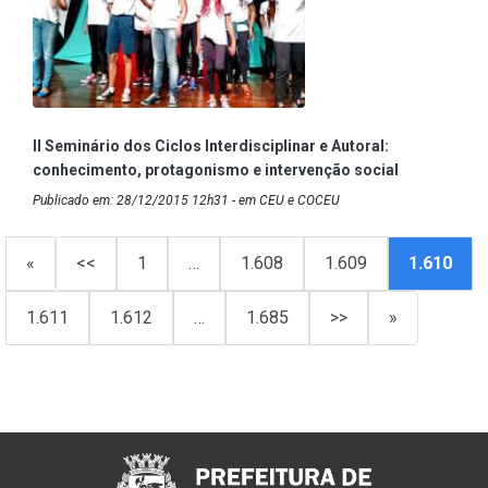
II Seminário dos Ciclos Interdisciplinar e Autoral:
conhecimento, protagonismo e intervenção social
Publicado em: 28/12/2015 12h31 - em CEU e COCEU
«
<<
1
…
1.608
1.609
1.610
1.611
1.612
…
1.685
>>
»