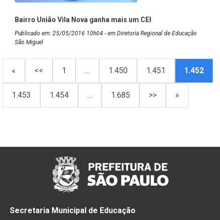
Bairro União Vila Nova ganha mais um CEI
Publicado em: 25/05/2016 10h04 - em Diretoria Regional de Educação
São Miguel
«
<<
1
…
1.450
1.451
1.452
1.453
1.454
…
1.685
>>
»
Secretaria Municipal de Educação