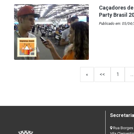
Caçadores de
Party Brasil 2
Publicado em: 05/04/
«
<<
1
…
Secretaria
Rua Borges 
Vila Clementi