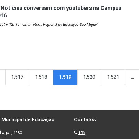
 Notícias conversam com youtubers na Campus
016
2016 12h35 - em Diretoria Regional de Educação São Miguel
1.517
1.518
1.519
1.520
1.521
…
 Municipal de Educação
Contatos
Lagoa, 1230
156
no