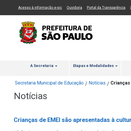
Ir ao Conteúdo
1
Ir para menu principal
2
Ir para busca
3
(Link para um novo sítio)
(Link para um novo sítio)
(Li
Acesso à informação e-sic
Ouvidoria
Portal da Transparência
A Secretaria
Etapas e Modalidades
Secretaria Municipal de Educação
Notícias
Crianças
/
/
Notícias
Crianças de EMEI são apresentadas à cultu