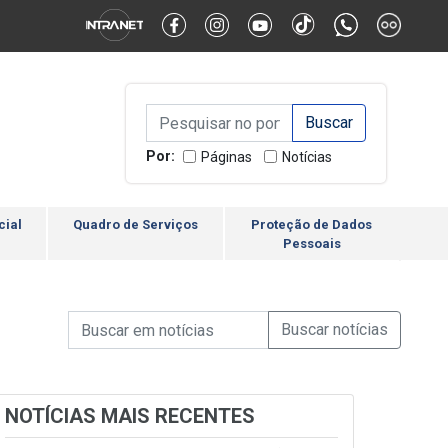
Alternar Alto Contraste
Alternar Tamanho da Fonte
Campo de Busca de inform
Campo de Busca de informações
Enviar a Busca
Por:
Páginas
Notícias
cial
Quadro de Serviços
Proteção de Dados
Pessoais
Campo de Busca de informações
Enviar a Busca de Notícia
Campo de Busca de Notícias
NOTÍCIAS MAIS RECENTES