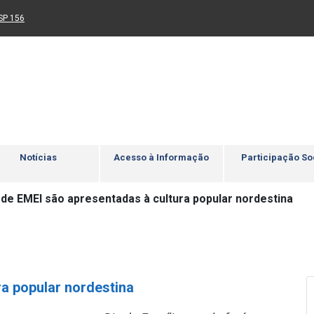
Ir para rodapé
4
Acessibilidade
5
nk para um novo sítio)
(Link para um novo sítio)
SP 156
Notícias
Acesso à Informação
Participação So
 de EMEI são apresentadas à cultura popular nordestina
ra popular nordestina