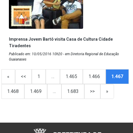
Imprensa Jovem Bartô visita Casa de Cultura Cidade
Tiradentes
Publicado em: 10/05/2016 10h20 - em Diretoria Regional de Educação
Guaianases
«
<<
1
…
1.465
1.466
1.467
1.468
1.469
…
1.683
>>
»