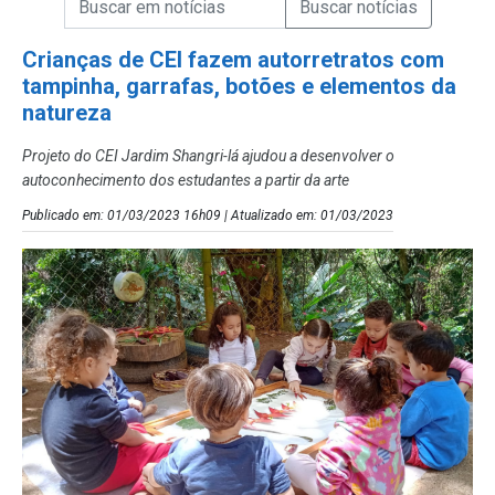
Campo de Busca de Notícias
Crianças de CEI fazem autorretratos com
tampinha, garrafas, botões e elementos da
natureza
Projeto do CEI Jardim Shangri-lá ajudou a desenvolver o
autoconhecimento dos estudantes a partir da arte
Publicado em: 01/03/2023 16h09 | Atualizado em: 01/03/2023