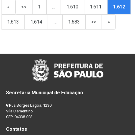
«
<<
1
…
1.610
1.611
1.612
1.613
1.614
…
1.683
>>
»
Secretaria Municipal de Educação
Rua Borges Lagoa, 1230
Vila Clementino
CEP: 04038-003
Contatos