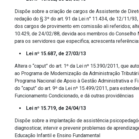
Dispõe sobre a criação de cargos de Assistente de Direto
redação do § 3º do art. 91 da Lei n° 11.434, de 12/11/93
dos cargos de provimento em comissão ali referidos; altera
10.429, de 24/02/88, devida aos membros do Conselho Mu
para os servidores que especifica; acrescenta referênci
Lei nº 15.687, de 27/03/13
Altera o “caput” do art. 1º da Lei nº 15.390/2011, que aut
ao Programa de Modernização da Administração Tributár
Programa Nacional de Apoio à Gestão Administrativa e Fi
do “caput” do art. 9º da Lei nº 15.499/2011, para estend
Funcionamento Condicionado, e dá outras providências
Lei nº 15.719, de 24/04/13
Dispõe sobre a implantação de assistência psicopedagóg
diagnosticar, intervir e prevenir problemas de aprendiz
Educação Infantil e Ensino Fundamental