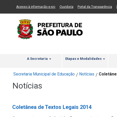
Ir ao Conteúdo
1
Ir para menu principal
2
Ir para busca
3
(Link para um novo sítio)
(Link para um novo sítio)
(Li
Acesso à informação e-sic
Ouvidoria
Portal da Transparência
A Secretaria
Etapas e Modalidades
Secretaria Municipal de Educação
Notícias
Coletâne
/
/
Notícias
Coletânea de Textos Legais 2014