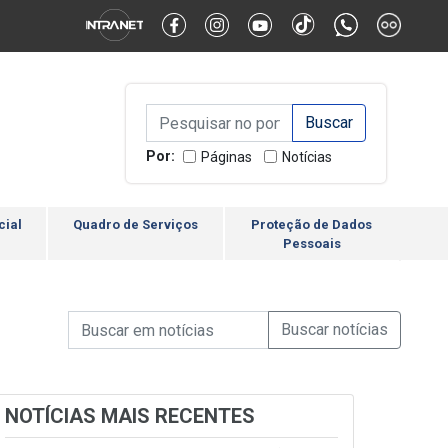
Alternar Alto Contraste
Alternar Tamanho da Fonte
Campo de Busca de inform
Campo de Busca de informações
Enviar a Busca
Por:
Páginas
Notícias
cial
Quadro de Serviços
Proteção de Dados
Pessoais
Campo de Busca de informações
Enviar a Busca de Notícia
Campo de Busca de Notícias
NOTÍCIAS MAIS RECENTES