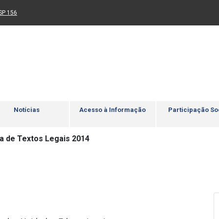
Ir para rodapé
4
Acessibilidade
5
nk para um novo sítio)
(Link para um novo sítio)
SP 156
Notícias
Acesso à Informação
Participação So
a de Textos Legais 2014