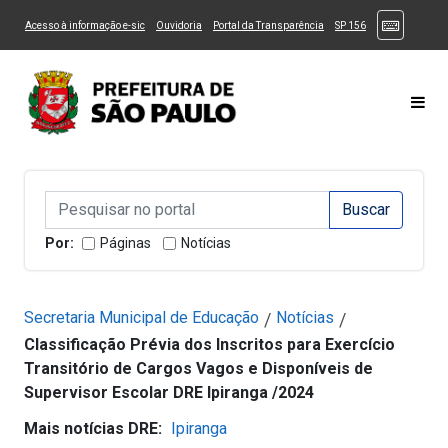
Ir ao Conteúdo
1
Ir para menu principal
2
Ir para busca
3
(Atalhos
(Link para um novo sítio)
(Link para um novo sítio)
(Link para um novo sítio)
(Link para um novo
Acesso à informação e-sic
Ouvidoria
Portal da Transparência
SP 156
Ir para rodapé
4
Acessibilidade
5
Alternar Alto Contraste
Alternar Tamanho da Fonte
Most
Campo de Busca de informações
Campo de Busca de informações
Enviar a Busca
Por:
Páginas
Notícias
Secretaria Municipal de Educação
Notícias
/
/
Classificação Prévia dos Inscritos para Exercício
Transitório de Cargos Vagos e Disponíveis de
Supervisor Escolar DRE Ipiranga /2024
Mais notícias DRE:
Ipiranga