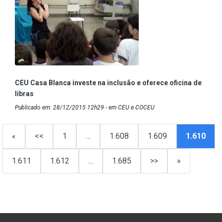
CEU Casa Blanca investe na inclusão e oferece oficina de
libras
Publicado em: 28/12/2015 12h29 - em CEU e COCEU
«
<<
1
…
1.608
1.609
1.610
1.611
1.612
…
1.685
>>
»