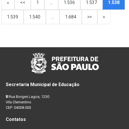
«
<<
1
…
1.536
1.537
1.538
1.539
1.540
…
1.684
>>
»
Secretaria Municipal de Educação
Rua Borges Lagoa, 1230
Vila Clementino
CEP: 04038-003
Contatos