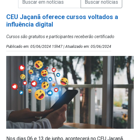
Campo de Busca de Notícias
CEU Jaçanã oferece cursos voltados a
influência digital
Cursos são gratuitos e participantes receberão certificado
Publicado em: 05/06/2024 15h47 | Atualizado em: 05/06/2024
Nos dias 06 e 13 de junho, acontecerá no CEU Jaçanã,