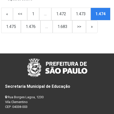
«
<<
1
…
1.472
1.473
1.474
1.475
1.476
…
1.683
>>
»
Secretaria Municipal de Educação
Rua Borges Lagoa, 1230
Vila Clementino
CEP: 04038-003