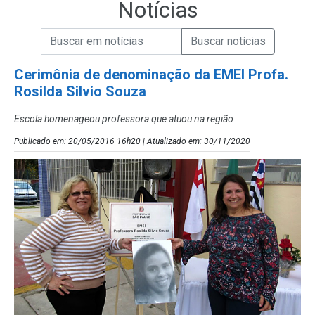
Notícias
Campo de Busca de informações
Enviar a Busca de Notícias
Campo de Busca de Notícias
Cerimônia de denominação da EMEI Profa.
Rosilda Silvio Souza
Escola homenageou professora que atuou na região
Publicado em: 20/05/2016 16h20 | Atualizado em: 30/11/2020