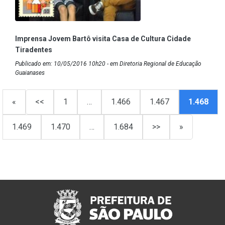
Imprensa Jovem Bartô visita Casa de Cultura Cidade
Tiradentes
Publicado em: 10/05/2016 10h20 - em Diretoria Regional de Educação
Guaianases
«
<<
1
…
1.466
1.467
1.468
1.469
1.470
…
1.684
>>
»