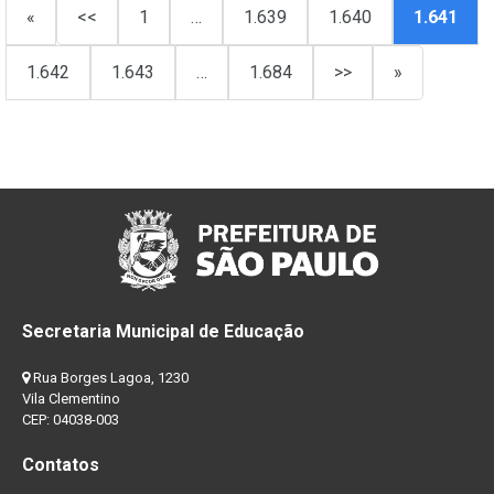
«
<<
1
…
1.639
1.640
1.641
1.642
1.643
…
1.684
>>
»
Secretaria Municipal de Educação
Rua Borges Lagoa, 1230
Vila Clementino
CEP: 04038-003
Contatos