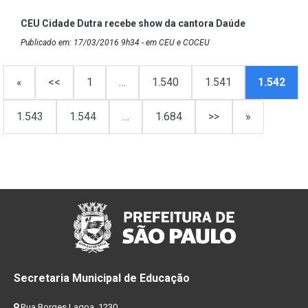
CEU Cidade Dutra recebe show da cantora Daúde
Publicado em: 17/03/2016 9h34 - em CEU e COCEU
«
<<
1
…
1.540
1.541
1.542
1.543
1.544
…
1.684
>>
»
Secretaria Municipal de Educação
Rua Borges Lagoa, 1230