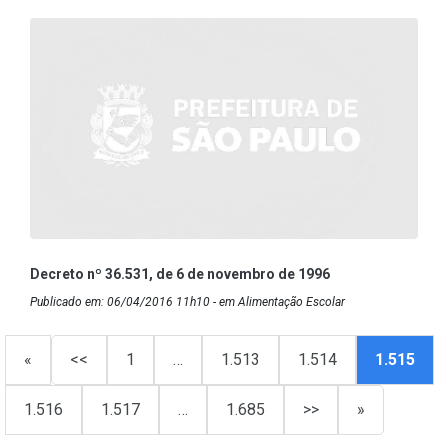
Decreto nº 36.531, de 6 de novembro de 1996
Publicado em: 06/04/2016 11h10 - em Alimentação Escolar
«
<<
1
…
1.513
1.514
1.515
1.516
1.517
…
1.685
>>
»