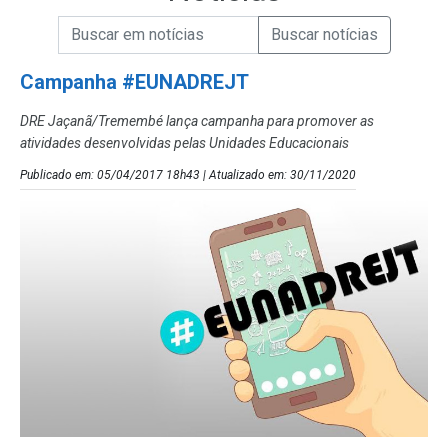
Campo de Busca de informações
Enviar a Busca de Notícias
Campo de Busca de Notícias
Campanha #EUNADREJT
DRE Jaçanã/Tremembé lança campanha para promover as
atividades desenvolvidas pelas Unidades Educacionais
Publicado em: 05/04/2017 18h43 | Atualizado em: 30/11/2020