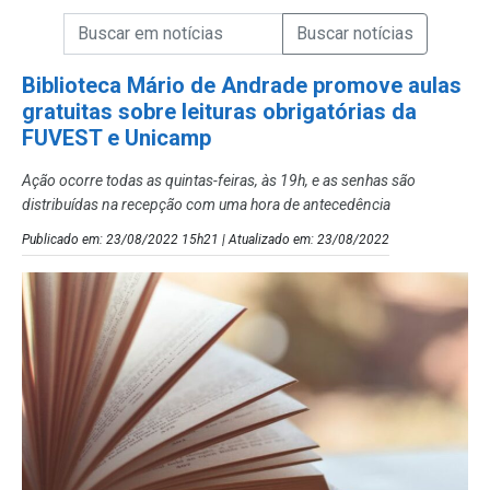
Campo de Busca de informações
Enviar a Busca de Notícias
Campo de Busca de Notícias
Biblioteca Mário de Andrade promove aulas
gratuitas sobre leituras obrigatórias da
FUVEST e Unicamp
Ação ocorre todas as quintas-feiras, às 19h, e as senhas são
distribuídas na recepção com uma hora de antecedência
Publicado em: 23/08/2022 15h21 | Atualizado em: 23/08/2022