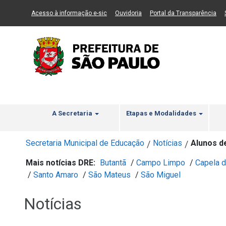
Ir ao Conteúdo
1
Ir para menu principal
2
Ir para busca
3
(Link para um novo sítio)
(Link para um novo sítio)
(Li
Acesso à informação e-sic
Ouvidoria
Portal da Transparência
A Secretaria
Etapas e Modalidades
Secretaria Municipal de Educação
Notícias
Alunos d
/
/
Mais notícias DRE:
Butantã
/
Campo Limpo
/
Capela d
/
Santo Amaro
/
São Mateus
/
São Miguel
Notícias