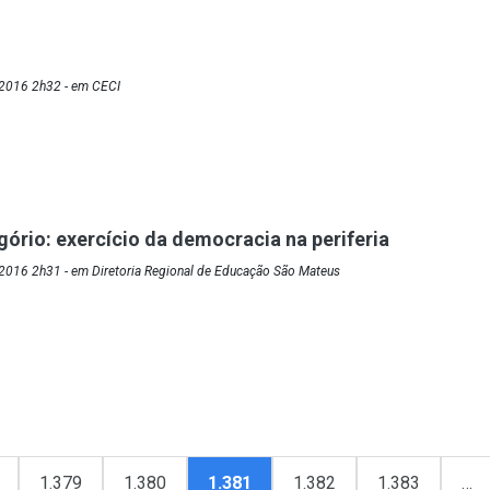
2016 2h32 - em CECI
gório: exercício da democracia na periferia
2016 2h31 - em Diretoria Regional de Educação São Mateus
1.379
1.380
1.381
1.382
1.383
…