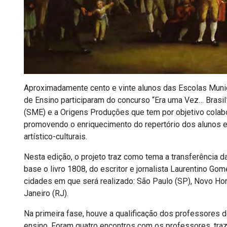
Aproximadamente cento e vinte alunos das Escolas Muni
de Ensino participaram do concurso “Era uma Vez… Brasil”
(SME) e a Origens Produções que tem por objetivo colabo
promovendo o enriquecimento do repertório dos alunos e
artístico-culturais.
Nesta edição, o projeto traz como tema a transferência da
base o livro 1808, do escritor e jornalista Laurentino G
cidades em que será realizado: São Paulo (SP), Novo Hori
Janeiro (RJ).
Na primeira fase, houve a qualificação dos professores d
ensino. Foram quatro encontros com os professores, tra