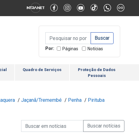
Alternar Alto Contraste
Alternar Tamanho da Fonte
Campo de Busca de inform
Campo de Busca de informações
Enviar a Busca
Por:
Páginas
Notícias
cial
Quadro de Serviços
Proteção de Dados
Pessoais
taquera
/
Jaçanã/Tremembé
/
Penha
/
Pirituba
Campo de Busca de informações
Enviar a Busca de Notícia
Campo de Busca de Notícias