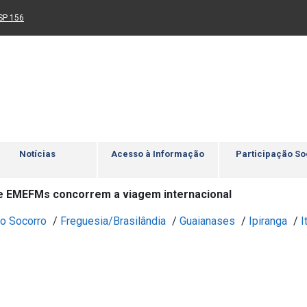
Ir para rodapé
4
Acessibilidade
5
nk para um novo sítio)
(Link para um novo sítio)
SP 156
Notícias
Acesso à Informação
Participação So
e EMEFMs concorrem a viagem internacional
o Socorro
/
Freguesia/Brasilândia
/
Guaianases
/
Ipiranga
/
I