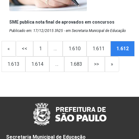
SME publica nota final de aprovados em concursos
Publicado em: 17/12/2015 3h25 - em Secretaria Municipal de Educação
«
<<
1
…
1.610
1.611
1.612
1.613
1.614
…
1.683
>>
»
Secretaria Municipal de Educação