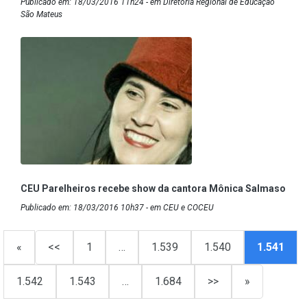
Publicado em: 18/03/2016 11h24 - em Diretoria Regional de Educação
São Mateus
CEU Parelheiros recebe show da cantora Mônica Salmaso
Publicado em: 18/03/2016 10h37 - em CEU e COCEU
«
<<
1
…
1.539
1.540
1.541
1.542
1.543
…
1.684
>>
»