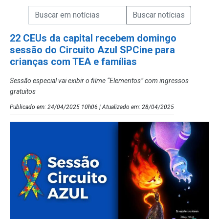
Campo de Busca de informações
Enviar a Busca de Notícias
Campo de Busca de Notícias
22 CEUs da capital recebem domingo
sessão do Circuito Azul SPCine para
crianças com TEA e famílias
Sessão especial vai exibir o filme “Elementos” com ingressos
gratuitos
Publicado em: 24/04/2025 10h06 | Atualizado em: 28/04/2025