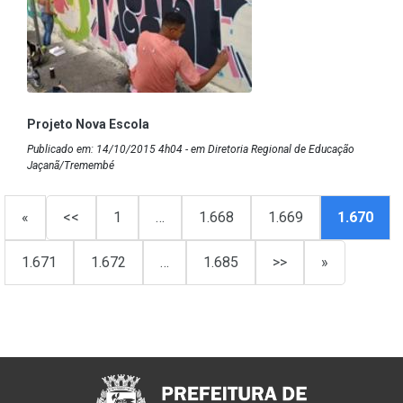
Projeto Nova Escola
Publicado em: 14/10/2015 4h04 - em Diretoria Regional de Educação
Jaçanã/Tremembé
«
<<
1
…
1.668
1.669
1.670
1.671
1.672
…
1.685
>>
»