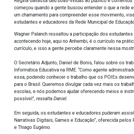
Regina Gavassa deu boas-vindas ao público e comentou s
começou quando a gente buscou entender o que a rede e
um chamamento para compreender esse movimento, visan
estudantes e educadores da Rede Municipal de Educaçã
Wagner Palanch ressaltou a participação dos estudantes 
acontecendo hoje, aqui no Anhembi, é o currículo na práti
currículo, e isso a gente percebe claramente nessa mostr
O Secretário Adjunto, Daniel de Bonis, falou sobre os t
Informática Educativa na RME. “Como agente administrado
essa, podendo conhecer o trabalho que os POIEs desenv
para o Brasil. Queremos divulgar cada vez mais os traba
escolas, e nós podemos ajudar oferecendo meios e inst
possível”
, ressalta Daniel.
Em seguida, os estudantes e educadores puderam assisti
Narrativas Digitais, Games e Educação”, oferecida pelos
e Thiago Eugênio.