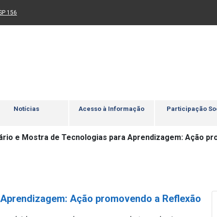
Ir para rodapé
4
Acessibilidade
5
nk para um novo sítio)
(Link para um novo sítio)
SP 156
Notícias
Acesso à Informação
Participação So
ário e Mostra de Tecnologias para Aprendizagem: Ação p
a Aprendizagem: Ação promovendo a Reflexão