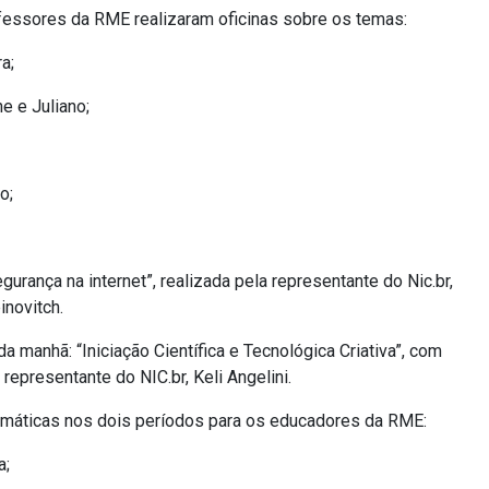
ofessores da RME realizaram oficinas sobre os temas:
a;
e e Juliano;
o;
gurança na internet”, realizada pela representante do Nic.br,
inovitch.
 manhã: “Iniciação Científica e Tecnológica Criativa”, com
 representante do NIC.br, Keli Angelini.
temáticas nos dois períodos para os educadores da RME:
a;