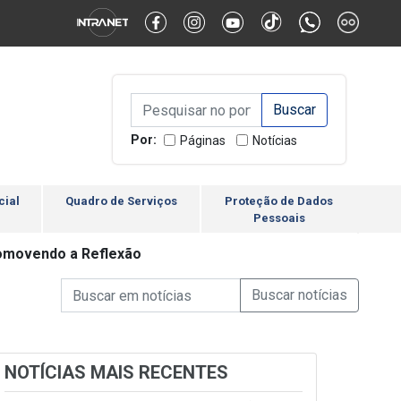
Alternar Alto Contraste
Alternar Tamanho da Fonte
Campo de Busca de inform
Campo de Busca de informações
Enviar a Busca
Por:
Páginas
Notícias
cial
Quadro de Serviços
Proteção de Dados
Pessoais
romovendo a Reflexão
Campo de Busca de informações
Enviar a Busca de Notícia
Campo de Busca de Notícias
NOTÍCIAS MAIS RECENTES