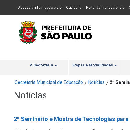
Ir ao Conteúdo
1
Ir para menu principal
2
Ir para busca
3
(Link para um novo sítio)
(Link para um novo sítio)
(Li
Acesso à informação e-sic
Ouvidoria
Portal da Transparência
A Secretaria
Etapas e Modalidades
Secretaria Municipal de Educação
Notícias
2º Semin
/
/
Notícias
2º Seminário e Mostra de Tecnologias par