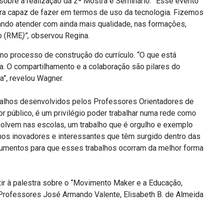
obre a realização da 2ª Mostra e Seminário.
“
Esse evento
ra capaz de fazer em termos de uso da tecnologia. Fizemos
do atender com ainda mais qualidade, nas formações,
o (RME
)”,
observou Regina.
no processo de construção do currículo. “O que está
ca. O compartilhamento e a colaboração são pilares do
a”, revelou Wagner.
rabalhos desenvolvidos pelos Professores Orientadores de
r público, é um privilégio poder trabalhar numa rede como
olvem nas escolas, um trabalho que é orgulho e exemplo
lhos inovadores e interessantes que têm surgido dentro das
rumentos para que esses trabalhos ocorram da melhor forma
r à palestra sobre o “Movimento Maker e a Educação,
 Professores José Armando Valente, Elisabeth B. de Almeida