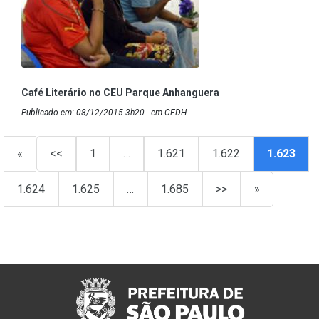
Café Literário no CEU Parque Anhanguera
Publicado em: 08/12/2015 3h20 - em CEDH
«
<<
1
…
1.621
1.622
1.623
1.624
1.625
…
1.685
>>
»