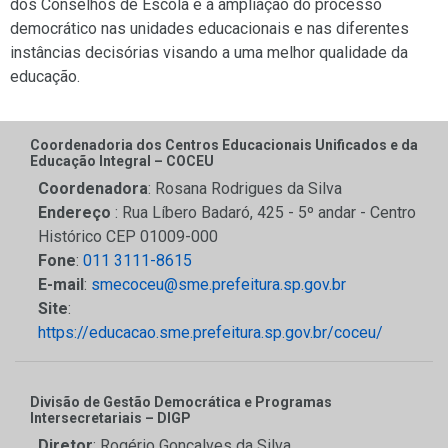
dos Conselhos de Escola e a ampliação do processo
democrático nas unidades educacionais e nas diferentes
instâncias decisórias visando a uma melhor qualidade da
educação.
Coordenadoria dos Centros Educacionais Unificados e da
Educação Integral – COCEU
Coordenadora
: Rosana Rodrigues da Silva
Endereço
: Rua Líbero Badaró, 425 - 5º andar - Centro
Histórico CEP 01009-000
Fone
:
011 3111-8615
E-mail
:
smecoceu@sme.prefeitura.sp.gov.br
Site
:
https://educacao.sme.prefeitura.sp.gov.br/coceu/
Divisão de Gestão Democrática e Programas
Intersecretariais – DIGP
Diretor
: Rogério Gonçalves da Silva