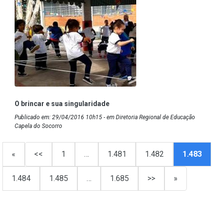
O brincar e sua singularidade
Publicado em: 29/04/2016 10h15 - em Diretoria Regional de Educação
Capela do Socorro
«
<<
1
…
1.481
1.482
1.483
1.484
1.485
…
1.685
>>
»