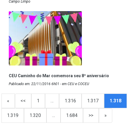
Campo Limpo
CEU Caminho do Mar comemora seu 8º aniversário
Publicado em: 22/11/2016 6h01 - em CEU e COCEU
«
<<
1
…
1.316
1.317
1.318
1.319
1.320
…
1.684
>>
»