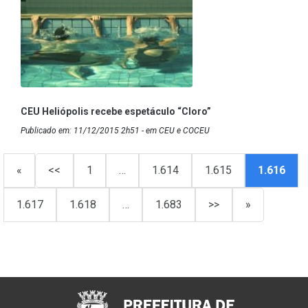
CEU Heliópolis recebe espetáculo “Cloro”
Publicado em: 11/12/2015 2h51 - em CEU e COCEU
«
<<
1
…
1.614
1.615
1.616
1.617
1.618
…
1.683
>>
»