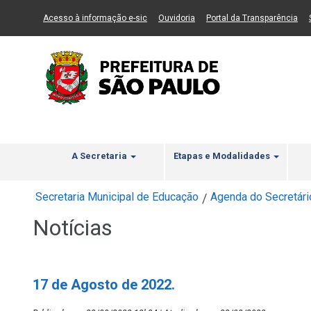
Ir ao Conteúdo
1
Ir para menu principal
2
Ir para busca
3
(Link para um novo sítio)
(Link para um novo sítio)
(Li
Acesso à informação e-sic
Ouvidoria
Portal da Transparência
A Secretaria
Etapas e Modalidades
Secretaria Municipal de Educação
Agenda do Secretári
/
Notícias
17 de Agosto de 2022.