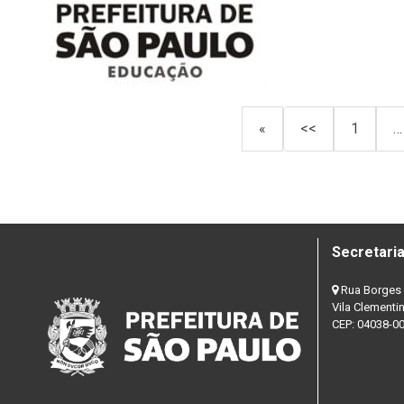
«
<<
1
…
Secretaria
Rua Borges 
Vila Clementi
CEP: 04038-0