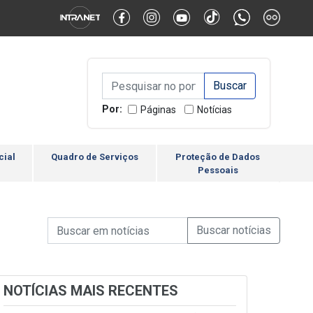
Alternar Alto Contraste
Alternar Tamanho da Fonte
Campo de Busca de inform
Campo de Busca de informações
Enviar a Busca
Por:
Páginas
Notícias
cial
Quadro de Serviços
Proteção de Dados
Pessoais
Campo de Busca de informações
Enviar a Busca de Notícia
Campo de Busca de Notícias
NOTÍCIAS MAIS RECENTES