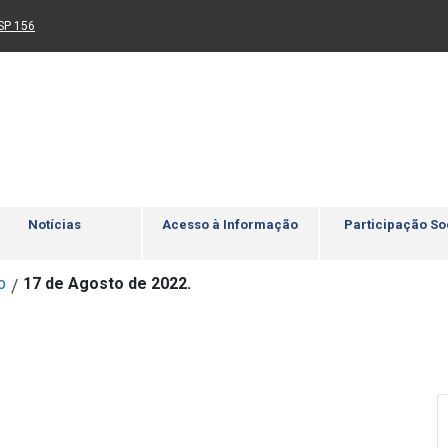
Ir para rodapé
4
Acessibilidade
5
nk para um novo sítio)
(Link para um novo sítio)
SP 156
Notícias
Acesso à Informação
Participação So
o
17 de Agosto de 2022.
/