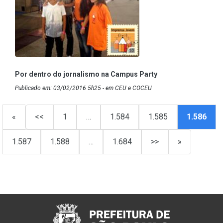
Por dentro do jornalismo na Campus Party
Publicado em: 03/02/2016 5h25 - em CEU e COCEU
«
<<
1
…
1.584
1.585
1.586
1.587
1.588
…
1.684
>>
»