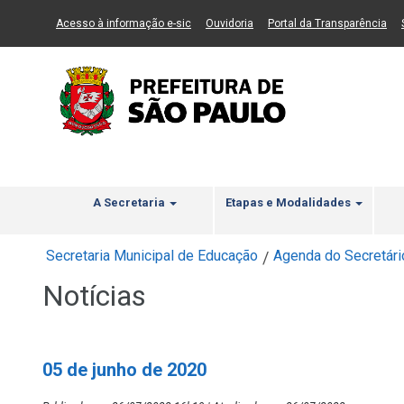
Ir ao Conteúdo
1
Ir para menu principal
2
Ir para busca
3
(Link para um novo sítio)
(Link para um novo sítio)
(Li
Acesso à informação e-sic
Ouvidoria
Portal da Transparência
A Secretaria
Etapas e Modalidades
Secretaria Municipal de Educação
Agenda do Secretári
/
Notícias
05 de junho de 2020