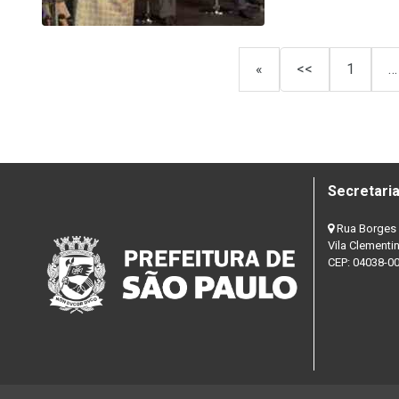
«
<<
1
…
Secretaria
Rua Borges 
Vila Clementi
CEP: 04038-0