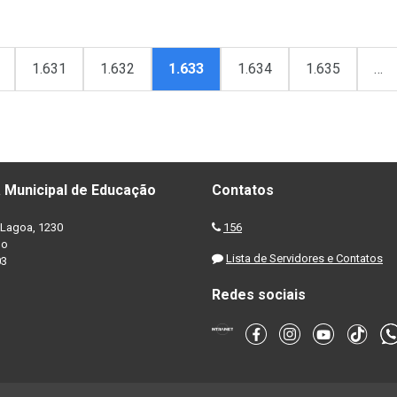
1.631
1.632
1.633
1.634
1.635
…
 Municipal de Educação
Contatos
Lagoa, 1230
156
no
Lista de Servidores e Contatos
03
Redes sociais