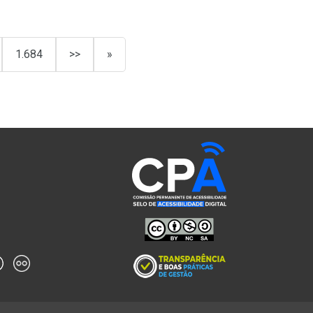
1.684
>>
»