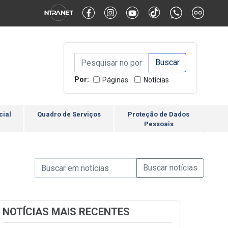
Alternar Alto Contraste
Alternar Tamanho da Fonte
Campo de Busca de inform
Campo de Busca de informações
Enviar a Busca
Por:
Páginas
Notícias
cial
Quadro de Serviços
Proteção de Dados
Pessoais
Campo de Busca de informações
Enviar a Busca de Notícia
Campo de Busca de Notícias
NOTÍCIAS MAIS RECENTES