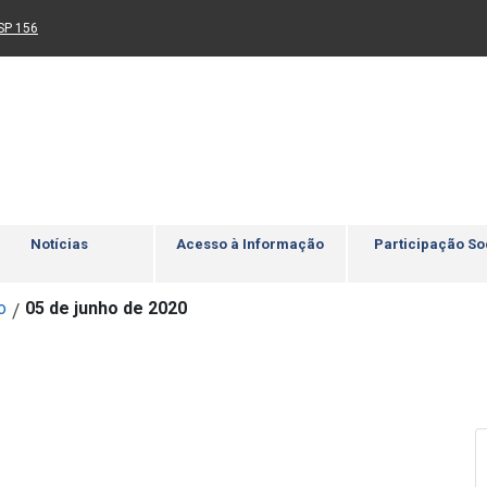
Ir para rodapé
4
Acessibilidade
5
nk para um novo sítio)
(Link para um novo sítio)
SP 156
Notícias
Acesso à Informação
Participação So
o
05 de junho de 2020
/